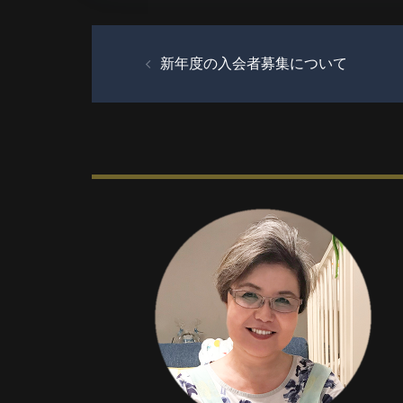
投
稿
新年度の入会者募集について
ナ
ビ
ゲ
ー
シ
ョ
ン