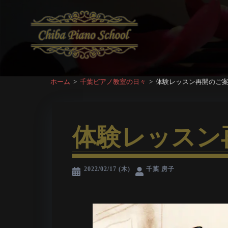
コ
ン
テ
ン
ツ
へ
ホーム
>
千葉ピアノ教室の日々
>
体験レッスン再開のご
ス
キ
ッ
プ
体験レッスン
2022/02/17 (木)
千葉 房子