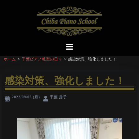
コ
ン
テ
ン
ツ
へ
ト
ス
グ
ホーム
>
千葉ピアノ教室の日々
>
感染対策、強化しました！
キ
ル
ッ
メ
プ
ニ
感染対策、強化しました！
ュ
ー
2022/09/05 (月)
千葉 房子