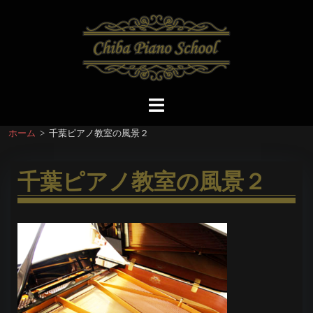
コ
ン
テ
ン
ツ
へ
ト
ス
グ
ホーム
>
千葉ピアノ教室の風景２
キ
ル
ッ
メ
プ
ニ
千葉ピアノ教室の風景２
ュ
ー