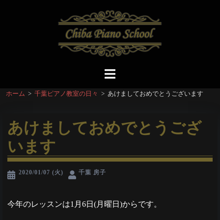
コ
ン
テ
ン
ツ
へ
ト
ス
グ
ホーム
>
千葉ピアノ教室の日々
>
あけましておめでとうございます
キ
ル
ッ
メ
プ
ニ
あけましておめでとうござ
ュ
います
ー
2020/01/07 (火)
千葉 房子
今年のレッスンは1月6日(月曜日)からです。