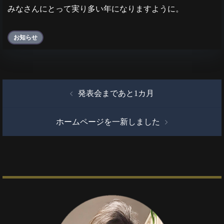
みなさんにとって実り多い年になりますように。
お知らせ
投
発表会まであと1カ月
稿
ナ
ホームページを一新しました
ビ
ゲ
ー
シ
ョ
ン