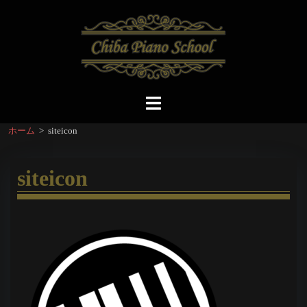
コ
ン
テ
ン
ツ
へ
ト
ス
グ
ホーム
>
siteicon
キ
ル
ッ
メ
プ
ニ
siteicon
ュ
ー