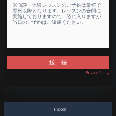
Privacy Policy
投
siteicon
稿